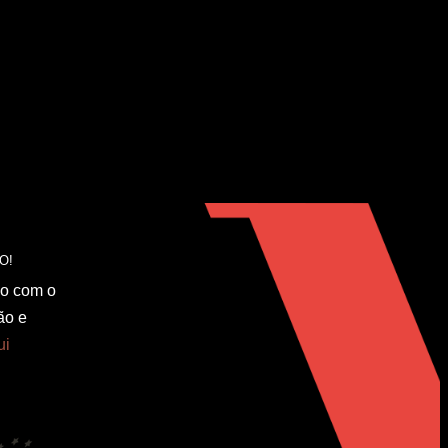
do com o
ão e
ui