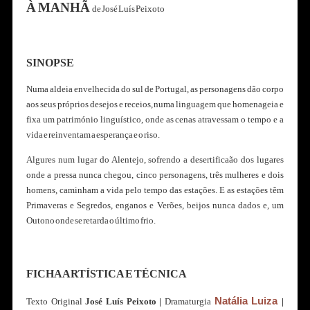
À MANHÃ
de José Luís Peixoto
SINOPSE
Numa aldeia envelhecida do sul de Portugal, as personagens dão corpo
aos seus próprios desejos e receios, numa linguagem que homenageia e
fixa um património linguístico, onde as cenas atravessam o tempo e a
vida e reinventam a esperança e o riso.
Algures num lugar do Alentejo, sofrendo a desertificaão dos lugares
onde a pressa nunca chegou, cinco personagens, três mulheres e dois
homens, caminham a vida pelo tempo das estações. E as estações têm
Primaveras e Segredos, enganos e Verões, beijos nunca dados e, um
Outono onde se retarda o último frio.
FICHA ARTÍSTICA E TÉCNICA
Natália Luiza
Texto Original
José Luís Peixoto
|
Dramaturgia
|