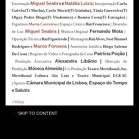
Miguel Seabra
e
Natália Luiza
Encenação
|
Interpretação
Carla
Galvão(Ti Macha), Carla Maciel(Ti Irininha), Tânia Guerreiro(Ti
Olga), Pedro Diogo(Ti Vlademiro) e Romeu Costa(Ti Estragão) |
Figurinos
Marta Carreiras
|
Espaço
Cénico
Rui Francisco |
Desenho
Miguel Seabra
|
Fernando Mota
de Luz
Música Original
|
|
Operação Técnica
Rui Figueiredo
Montagem
Rui Alves, José Manuel
Marco Fonseca
|
Rodrigues e
Assessoria Jurídica
Diogo Salema
Patrícia Poção |
Da Costa
|
Registo de Vídeo e Fotografia de Cena
Alexandra Libânio |
Produção Executiva
Direcção de
Mónica Almeida
|
Produção
Co-Produção
Teatro Meridional, Ass.
Meridional Cultura São Luíz e Teatro Municipal EGEAC
Câmara Municipal de Lisboa, Espaço do Tempo
|
Apoios
e Salutis
«Voltar
SKIP TO CONTENT