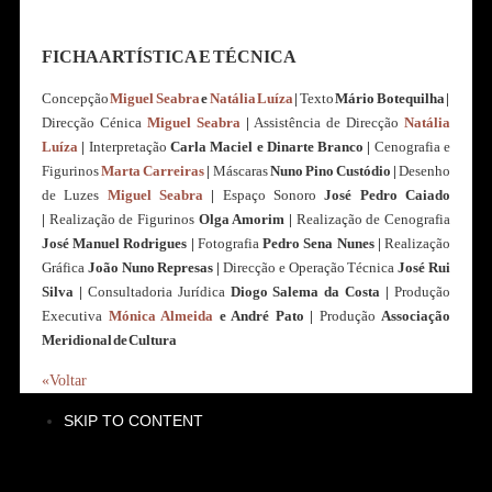
FICHA ARTÍSTICA E TÉCNICA
Concepção
Miguel Seabra
e
Natália Luíza
|
Texto
Mário Botequilha
|
Direcção Cénica
Miguel Seabra
|
Assistência de Direcção
Natália
Luíza
|
Interpretação
Carla Maciel e Dinarte Branco
|
Cenografia e
Figurinos
Marta Carreiras
|
Máscaras
Nuno Pino Custódio
|
Desenho
de Luzes
Miguel Seabra
|
Espaço Sonoro
José Pedro Caiado
|
Realização de Figurinos
Olga Amorim
|
Realização de Cenografia
José Manuel Rodrigues
|
Fotografia
Pedro Sena Nunes
|
Realização
Gráfica
João Nuno Represas
|
Direcção e Operação Técnica
José Rui
Silva
|
Consultadoria Jurídica
Diogo Salema da Costa
|
Produção
Executiva
Mónica Almeida
e André Pato
|
Produção
Associação
Meridional de Cultura
«Voltar
SKIP TO CONTENT