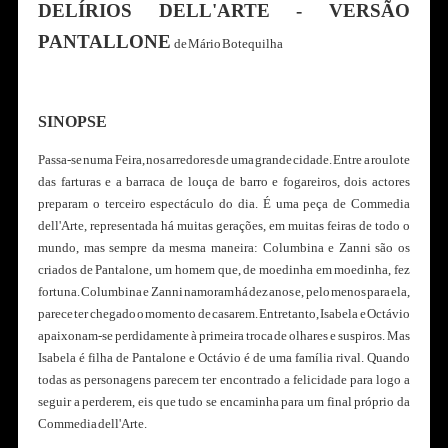
DELÍRIOS DELL'ARTE - VERSÃO
PANTALLONE
de Mário Botequilha
SINOPSE
Passa-se numa Feira, nos arredores de uma grande cidade. Entre a roulote
das farturas e a barraca de louça de barro e fogareiros, dois actores
preparam o terceiro espectáculo do dia. É uma peça de Commedia
dell'Arte, representada há muitas gerações, em muitas feiras de todo o
mundo, mas sempre da mesma maneira: Columbina e Zanni são os
criados de Pantalone, um homem que, de moedinha em moedinha, fez
fortuna. Columbina e Zanni namoram há dez anos e, pelo menos para ela,
parece ter chegado o momento de casarem. Entretanto, Isabela e Octávio
apaixonam-se perdidamente à primeira troca de olhares e suspiros. Mas
Isabela é filha de Pantalone e Octávio é de uma família rival. Quando
todas as personagens parecem ter encontrado a felicidade para logo a
seguir a perderem, eis que tudo se encaminha para um final próprio da
Commedia dell'Arte.