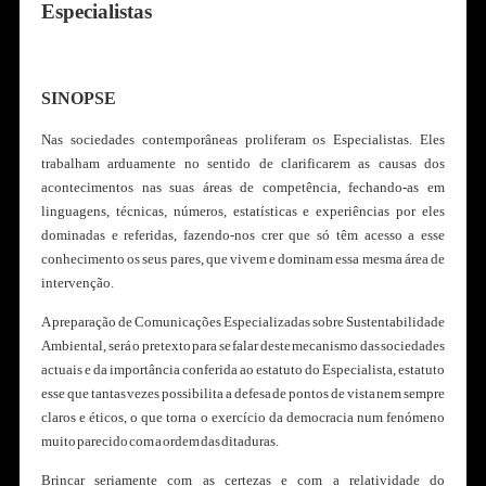
Especialistas
SINOPSE
Nas sociedades contemporâneas proliferam os Especialistas. Eles
trabalham arduamente no sentido de clarificarem as causas dos
acontecimentos nas suas áreas de competência, fechando-as em
linguagens, técnicas, números, estatísticas e experiências por eles
dominadas e referidas, fazendo-nos crer que só têm acesso a esse
conhecimento os seus pares, que vivem e dominam essa mesma área de
intervenção.
A preparação de Comunicações Especializadas sobre Sustentabilidade
Ambiental, será o pretexto para se falar deste mecanismo das sociedades
actuais e da importância conferida ao estatuto do Especialista, estatuto
esse que tantas vezes possibilita a defesa de pontos de vista nem sempre
claros e éticos, o que torna o exercício da democracia num fenómeno
muito parecido com a ordem das ditaduras.
Brincar seriamente com as certezas e com a relatividade do