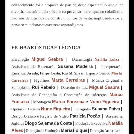
conhecimento foi a proposta de partida deste espectáculo que quer
divertir, mas sobretudo reflectir e a provocar-nos enquanto cidadãos, a
não nos demitirmos de construir pontos de vista, implicando-nos a
pensar o mundo nas suas certezas e paradigmas.
FICHA ARTÍSTICA E TÉCNICA
Miguel Seabra
|
Encenação
Dramaturgia
Natália Luiza
|
Susana Madeira |
Assistência de Encenação
Interpretação
Emanuel Arada, Filipe Costa, Rui M. Silva |
Espaço Cénico
Marta
Marta Carreiras
Carreiras
|
Figurinos
|
Música Original e
Rui Rebelo |
Miguel Seabra
|
Sonoplastia
Desenho de Luz
Marco
Assistência de Cenografia e Construção de Adereços
Fonseca
|
Marco Fonseca
e
Nuno Figueira
|
Montagem
Nuno Figueira
|
Susana Paiva |
Operação Técnica
Fotografia
Patrícia Poção |
Design Gráfico e Registo de Vídeo
Assessoria
Diogo Salema da Costa |
Natália
Jurídica
Produção Executiva
Alves
|
Maria Folque |
Direcção de Produção
Direcção Artística do