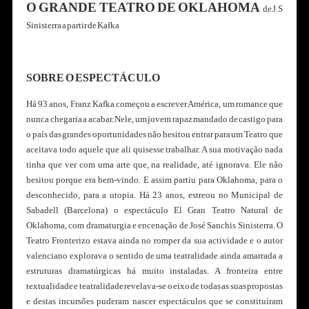
O GRANDE TEATRO DE OKLAHOMA
de J.S
Sinisterra a partir de Kafka
SOBRE O ESPECTÁCULO
Há 93 anos, Franz Kafka começou a escrever América, um romance que
nunca chegaria a acabar. Nele, um jovem rapaz mandado de castigo para
o país das grandes oportunidades não hesitou entrar para um Teatro que
aceitava todo aquele que ali quisesse trabalhar. A sua motivação nada
tinha que ver com uma arte que, na realidade, até ignorava. Ele não
hesitou porque era bem-vindo. E assim partiu para Oklahoma, para o
desconhecido, para a utopia. Há 23 anos, estreou no Municipal de
Sabadell (Barcelona) o espectáculo El Gran Teatro Natural de
Oklahoma, com dramaturgia e encenação de José Sanchis Sinisterra. O
Teatro Fronterizo estava ainda no romper da sua actividade e o autor
valenciano explorava o sentido de uma teatralidade ainda amarrada a
estruturas dramatúrgicas há muito instaladas. A fronteira entre
textualidade e teatralidade revelava-se o eixo de todas as suas propostas
e destas incursões puderam nascer espectáculos que se constituíram