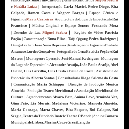
e Encenação
Nuno Pino Custódio |
Assistência Artística
Miguel Seabra
e
Natália Luíza
|
Interpretação
Carla Maciel, Pedro Diogo, Rita
Calçada, Romeu Costa e Wagner Borges |
Espaço Cénico e
Figurinos
Marta Carreiras
|
Arquitectura do Lugar de Espectáculo
Rui
Francisco |
Música Original e Espaço Sonoro
Fernando Mota
|
|
Desenho de Luz
Miguel Seabra
Registo de Vídeo
Patrícia
Poção
|
Caracterização
Nuno Elias |
Taiji Qigong
Pedro Rodrigues |
Design Gráfico
João Nuno Represas |
Realização de Figurinos
Piedade
Antunes e Lurdes Gonçalves
|
Fotografia de Cena
Patrícia Poção e Rui
|
Mateus
Montagem e Operação
José Manuel Rodrigues |
Montagem
do Lugar de Espectáculo
Alexandre Araújo, João Paulo Araújo, Abel
Duarte, Luis Carrilho, Luís Cristo e Paulo da Costa |
Assistência de
|
Espectáculo
Alberta Santos
Consultadoria
Diogo Salema da Costa
|
Comunicação
Maria Schiappa
|
Direcção de Produção
Mónica
Almeida |
Produção
Teatro Meridional e Associação Meridional de
Cultura |
Agradecimentos
Álvaro Pato, Ânimo Leve, Arminda Vaz,
Gina Pato, Lia Morais, Madalena Victorino, Manuela Almeida,
Maria Gonzaga, Marta Chaves, Rita Paquete, Rui Calapez, Rui
Sérgio, Teatro da Trindade/Inatel e Teatro O Bando |
Apoios
Câmara
Municipal de Lisboa, Marina Cruz e Great Lengths