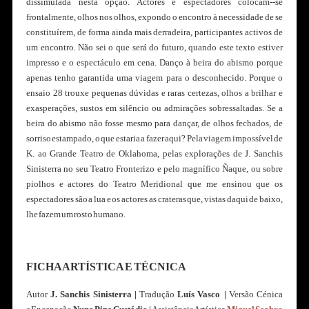
dissimulada nesta opção. Actores e espectadores colocam--se
frontalmente, olhos nos olhos, expondo o encontro à necessidade de se
constituírem, de forma ainda mais derradeira, participantes activos de
um encontro. Não sei o que será do futuro, quando este texto estiver
impresso e o espectáculo em cena. Danço à beira do abismo porque
apenas tenho garantida uma viagem para o desconhecido. Porque o
ensaio 28 trouxe pequenas dúvidas e raras certezas, olhos a brilhar e
exasperações, sustos em silêncio ou admirações sobressaltadas. Se a
beira do abismo não fosse mesmo para dançar, de olhos fechados, de
sorriso estampado, o que estaria a fazer aqui? Pela viagem impossível de
K. ao Grande Teatro de Oklahoma, pelas explorações de J. Sanchis
Sinisterra no seu Teatro Fronterizo e pelo magnífico Ñaque, ou sobre
piolhos e actores do Teatro Meridional que me ensinou que os
espectadores são a lua e os actores as crateras que, vistas daqui de baixo,
lhe fazem um rosto humano.
FICHA ARTÍSTICA E TÉCNICA
Autor
J. Sanchis Sinisterra
|
Tradução
Luís Vasco
|
Versão Cénica