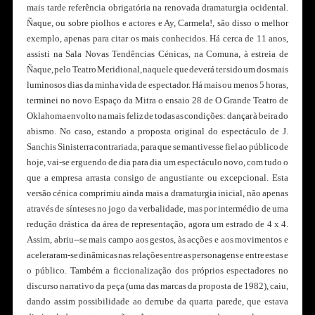
mais tarde referência obrigatória na renovada dramaturgia ocidental.
Ñaque, ou sobre piolhos e actores e Ay, Carmela!, são disso o melhor
exemplo, apenas para citar os mais conhecidos. Há cerca de 11 anos,
assisti na Sala Novas Tendências Cénicas, na Comuna, à estreia de
Ñaque, pelo Teatro Meridional, naquele que deverá ter sido um dos mais
luminosos dias da minha vida de espectador. Há mais ou menos 5 horas,
terminei no novo Espaço da Mitra o ensaio 28 de O Grande Teatro de
Oklahoma envolto na mais feliz de todas as condições: dançar à beira do
abismo. No caso, estando a proposta original do espectáculo de J.
Sanchis Sinisterra contrariada, para que se mantivesse fiel ao público de
hoje, vai-se erguendo de dia para dia um espectáculo novo, com tudo o
que a empresa arrasta consigo de angustiante ou excepcional. Esta
versão cénica comprimiu ainda mais a dramaturgia inicial, não apenas
através de sínteses no jogo da verbalidade, mas por intermédio de uma
redução drástica da área de representação, agora um estrado de 4 x 4.
Assim, abriu--se mais campo aos gestos, às acções e aos movimentos e
aceleraram-se dinâmicas nas relações entre as personagens e entre estas e
o público. Também a ficcionalização dos próprios espectadores no
discurso narrativo da peça (uma das marcas da proposta de 1982), caiu,
dando assim possibilidade ao derrube da quarta parede, que estava