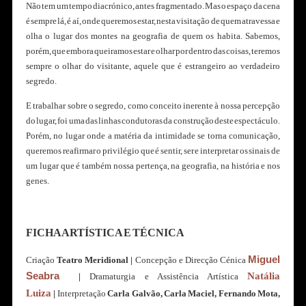
Não tem um tempo diacrónico, antes fragmentado. Mas o espaço da cena
é sempre lá, é aí, onde queremos estar, nesta visitação de quem atravessa e
olha o lugar dos montes na geografia de quem os habita. Sabemos,
porém, que embora queiramos estar e olhar por dentro das coisas, teremos
sempre o olhar do visitante, aquele que é estrangeiro ao verdadeiro
segredo.
E trabalhar sobre o segredo, como conceito inerente à nossa percepção
do lugar, foi uma das linhas condutoras da construção deste espectáculo.
Porém, no lugar onde a matéria da intimidade se torna comunicação,
queremos reafirmar o privilégio que é sentir, ser e interpretar os sinais de
um lugar que é também nossa pertença, na geografia, na história e nos
genes.
FICHA ARTÍSTICA E TÉCNICA
Miguel
Criação
Teatro Meridional
|
Concepção e Direcção Cénica
Seabra
Natália
|
Dramaturgia e Assistência Artística
Luiza
|
Interpretação
Carla Galvão, Carla Maciel, Fernando Mota,