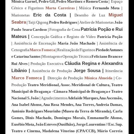
Mónica Garnel, Pedro Gil, Pedro Martinez e Romeu Costa |
Espaço
Cénico e Figurinos
Marta Carreiras
|
Música
Fernando Mota |
Eric da Costa |
Miguel
Marionetas
Desenho de Luz
Seabra
|
Taiji Qigong
Pedro Rodrigues
|
Atelier de Marionetas
João
Patrícia Poção e Rui
Paulo Seara Cardoso |
Fotografia de Cena
Mateus |
Concepção Gráfica e Registo de Vídeo
Patrícia Poção
|
Assistência de Encenação
Maria João Machado |
Assistência de
Cenografia
Marco Fonseca
|
Realização de Figurinos
Piedade Antunes
e Catarina Santos |
Montagem e Operação Técnica
Feliciano Branco e
Cláudia Regina e Alexandra
Rui Alves |
Produção Executiva
Libânio |
Jorge Sousa |
Assistência de Produção
Itinerância
Marco Fonseca
|
Direcção de Produção
Mónica Almeida
|
Co-
Produção
Teatro Meridional, Assoc. Meridional de Cultura, Teatro
Municipal de Bragança - Câmara Municipal de Bragança e Teatro
Nacional S. João |
Agradecimentos
Adelaide Marques, Ana Ascensão,
Ana Isabel Afonso, Ana Rosa Mendes, Ana Torres, Andreia Damas,
António Rodrigues Mourinho (Museu da Terra de Miranda), Carla
Gomes, Dinis Machado, Domingos Morais, Emmanuelle Afonso,
Eusébio Mota, João Esteves (Ousilhão), Jorge Laurentino // Esc. Sup.
Teatro e Cinema, Madalena Vitorino (CPA/CCB), Mário Correia