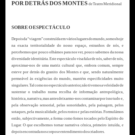
POR DETRÁS DOS MONTES
de Teatro Meridional
SOBRE O ESPECTÁCULO
Depois da “viagem” construída em vários lugares do mundo, somos hoje
na exacta territorialidade do nosso espaço, estranhos de nós, e
percebemos que pouco olhámos para nos ver, pouco sabemos da nossa
diversidade identitária. Este espectáculo visa falar de nós, saber de nós,
aproximar-nos de uma matriz cultural que, embora comum, sempre
esteve por detrás do granito dos Montes e que, sendo naturalmente
permeável às exigências do mundo, mantém especificidades muito
singulares. Tal como no espectáculo anterior, não tivemos a veleidade de
sustentar o trabalho numa recolha de informação antropológica,
histórica, narrativa, mas antes deixarmo-nos contaminar por isso tudo e,
pela observação sensorial, pelas sonoridades, pela paisagem, pelos
sotaques, pela musicalidade, pelos rostos e pelas estórias. Formulámos
então, subjectivamente, a forma como fomos tocados pelo Espírito do
Lugar. O que escolhemos tornar narrativa cénica, primeiro intuída, e
depois encontrada nos corpos e entendimento dos criadores.