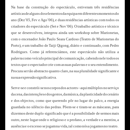
Na base da construção do espectáculo, estiveram três residências
artísticas de alguns dos elementos da equipa em diferentes momentos do
ano (Dez’05, Fev e Ago’06), e duas residências artísticas com todos os
criadores do espectáculo (Set e Nov’06). O trabalho artístico e técnico
que se desenvolveu, integrou ainda um workshop sobre Marionetas,
com o encenador João Paulo Seara Cardoso (Teatro de Marionetas do
Porto), e um trabalho de Taiji Qigong, diário e continuado, com Pedro
Rodrigues. Como já referenciámos, este espectáculo não utiliza a
palavra como veículo principal de comunicação, cabendo nele todos os
textos que o espectador crie com as suas palavras e o seu entendimento.
Procura ser tão abstracto quanto claro, na sua pluralidade significante e
na sua expressão significativa.
Serve-se e constrói-se nos corpos dos actores – aqui múltiplos no serviço
da cena, das intenções e dos gestos, da música, da plasticidade do cenário
e dos objectos, como que querendo pôr no lugar do palco, a energia
guardada no silêncio das pedras. Põem-se e tiram-se as máscaras, para
dizermos deste duplo significado que é a possibilidade de sermos mais
outro, neste lugar onde o religioso e o profano, a verdade e a mentira, a
ausência e o excesso se jogam na vida, tal como nós a jogamos no teatro.