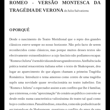
ROMEO - VERSÃO MONTESCA DA
TRAGÉDIA DE VERONA
de Julio Salvatierra
O PORQUÊ
Desde o nascimento do Teatro Meridional que o repto dos grandes
clássicos esteve sempre no nosso horizonte. Não pelo facto de serem
reconhecidos como clássicos, mas porque muitos desses textos são
efectivamente extraordinários e a cujo fascínio não podíamos escapar.
"Romeu e Julieta" é sem dúvida um desses grandes textos. A influência da
prática teatral renacentista italiana sobre o texto de Shakespeare, deu
lugar ao aparecimento do que alguns chamam a primeira Tragédia
Romántica. Introduzir o tema amoroso como centro de uma tragédia
supôs uma novidade quase revolucionária no teatro isabelino. Em
"Romeu e Julieta" o espectador assiste a um conflito que lhe é familiar,
que o interessa, e esta "aproximação" do cenário ao público converte-se
desde então numa característica valiosíssima do teatro tal qual como
hoje o conhecemos. Para além disso, esta obra, como não podia deixar de
ser tratando-se de Shakespeare, questiona o conflito do amor de uma