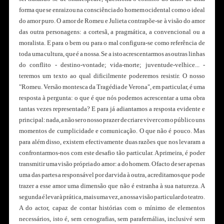
forma que se enraizou na consciência do homem ocidental como o ideal
do amor puro. O amor de Romeu e Julieta contrapõe-se à visão do amor
das outra personagens: a cortesã, a pragmática, a convencional ou a
moralista. E para o bem ou para o mal configura-se como referência de
toda uma cultura, que é a nossa. Se a isto acrescentarmos as outras linhas
do conflito - destino-vontade; vida-morte; juventude-velhice... -
teremos um texto ao qual dificilmente poderemos resistir. O nosso
"Romeu. Versão montesca da Tragédia de Verona", em particular, é uma
resposta à pergunta: o que é que nós podemos acrescentar a uma obra
tantas vezes representada? E para já adiantamos a resposta evidente e
principal: nada, a não ser o nosso prazer de criar e viver com o público uns
momentos de cumplicidade e comunicação. O que não é pouco. Mas
para além disso, existem efectivamente duas razões que nos levaram a
confrontarmos-nos com este desafio tão particular. A primeira, é poder
transmitir uma visão própria do amor: a do homem. O facto de ser apenas
uma das partes a responsável por dar vida à outra, acreditamos que pode
trazer a esse amor uma dimensão que não é estranha à sua natureza. A
segunda é levar à prática, mais uma vez, a nossa visão particular do teatro.
A do actor, capaz de contar histórias com o mínimo de elementos
necessários, isto é, sem cenografias, sem parafernálias, inclusivé sem