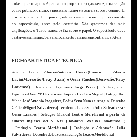
todas as personagens. Apenas o seu próprio corpo, a sua voz, a sua relação
com o público, o ritmo, a música, o humor e a ternura sobre o cenário. E,
por mais paradoxal que pareça, tudo isto não supõe um empobrecimento
do espectáculo, antes pelo contrário. Não queremos dar mais
explicações, o Teatro nunca se faz sobre o papel. O espectáculo deve
bastar-se a si mesmo. Será aí o local certo para nos emcontrarmos. Até lá!
FICHA ARTÍSTICA E TÉCNICA
Actores
Pedro Alonso/António Castro(Romeo), Alvaro
Mercutio/Fray Juan) e
Benvolio/Fray
Lavín(
Oscar Sánchez(
Lorenzo)
|
Desenho de Figurinos
Jorge Pérez
|
Realização de
Figurinos
Rosa Mª Carrascosa López e Eva San Miguel
|
FotografIa e
Vídeo
José Antonio Izaguirre, Pedro Sena Nunes e Ângela
|
Desenho
Gráfico
Miguel Salvatierra
|
Técnico de Luz e Som
Julio Salvatierra e
César Linares
|
Selecção Musical
Teatro Meridional a partir de
autores ingleses del S. XVI (Dowland, Weelkes, anónimos...,)
|
Produção
Teatro Meridional
|
Tradução e Adaptação
Julio
Salvatierra
|
Desenho de Luzes e Encenação
Teatro Meridional