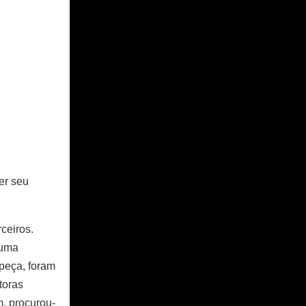
er seu
ceiros.
 uma
 peça, foram
toras
, procurou-