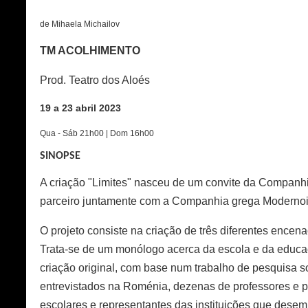
de
Mihaela Michailov
TM ACOLHIMENTO
Prod. Teatro dos Aloés
19 a 23 abril 2023
Qua - Sáb 21h00 | Dom 16h00
SINOPSE
A criação "Limites" nasceu de um convite da Companhi
parceiro juntamente com a Companhia grega Modernoi
O projeto consiste na criação de três diferentes ence
Trata-se de um monólogo acerca da escola e da educaçã
criação original, com base num trabalho de pesquisa s
entrevistados na Roménia, dezenas de professores e p
escolares e representantes das instituições que dese