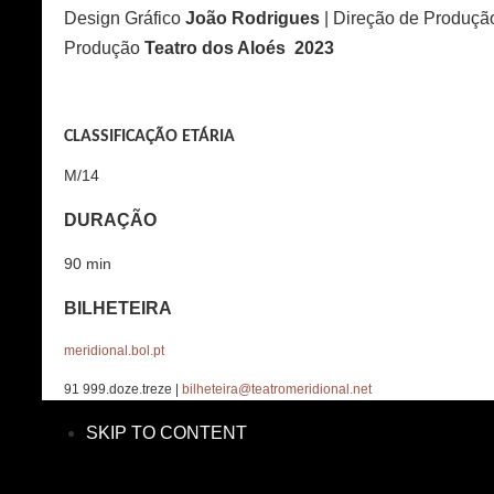
Design Gráfico
João Rodrigues
| Direção de Produç
Produção
Teatro dos Aloés 2023
CLASSIFICAÇÃO ETÁRIA
M/14
DURAÇÃO
90 min
BILHETEIRA
meridional.bol.pt
91 999.doze.treze |
bilheteira@teatromeridional.net
SKIP TO CONTENT