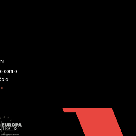
do com o
ão e
ui