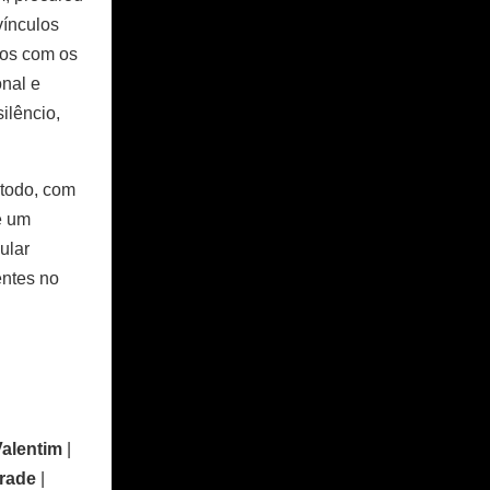
vínculos
ios com os
onal e
ilêncio,
 todo, com
é um
ular
entes no
Valentim
|
Frade
|