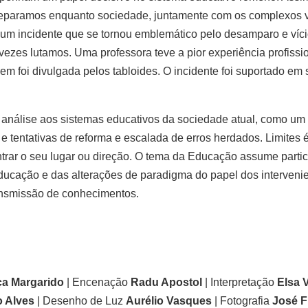
deparamos enquanto sociedade, juntamente com os complexos 
 um incidente que se tornou emblemático pelo desamparo e víc
vezes lutamos. Uma professora teve a pior experiência profissi
em foi divulgada pelos tabloides. O incidente foi suportado em s
 análise aos sistemas educativos da sociedade atual, como um
 e tentativas de reforma e escalada de erros herdados. Limites 
rar o seu lugar ou direção. O tema da Educação assume partic
ducação e das alterações de paradigma do papel dos interveni
ransmissão de conhecimentos.
ça Margarido
| Encenação
Radu Apostol
| Interpretação
Elsa 
o Alves
| Desenho de Luz
Aurélio Vasques
| Fotografia
José 