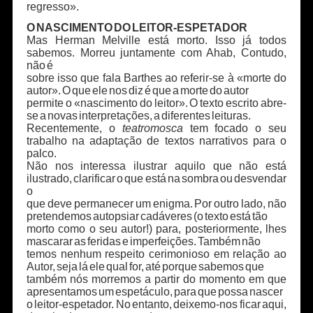
regresso».
O NASCIMENTO DO LEITOR-ESPETADOR
Mas Herman Melville está morto. Isso já todos
sabemos. Morreu juntamente com Ahab, Contudo,
não é
sobre isso que fala Barthes ao referir-se à «morte do
autor». O que ele nos diz é que a morte do autor
permite o «nascimento do leitor». O texto escrito abre-
se a novas interpretações, a diferentes leituras.
Recentemente, o
teatromosca
tem focado o seu
trabalho na adaptação de textos narrativos para o
palco.
Não nos interessa ilustrar aquilo que não está
ilustrado, clarificar o que está na sombra ou desvendar
o
que deve permanecer um enigma. Por outro lado, não
pretendemos autopsiar cadáveres (o texto está tão
morto como o seu autor!) para, posteriormente, lhes
mascarar as feridas e imperfeições. Também não
temos nenhum respeito cerimonioso em relação ao
Autor, seja lá ele qual for, até porque sabemos que
também nós morremos a partir do momento em que
apresentamos um espetáculo, para que possa nascer
o leitor-espetador. No entanto, deixemo-nos ficar aqui,