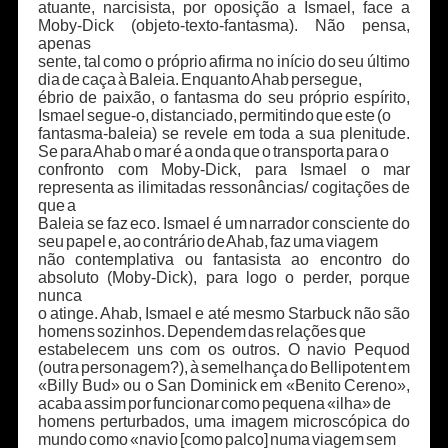
atuante, narcisista, por oposição a Ismael, face a
Moby-Dick (objeto-texto-fantasma). Não pensa,
apenas
sente, tal como o próprio afirma no início do seu último
dia de caça à Baleia. Enquanto Ahab persegue,
ébrio de paixão, o fantasma do seu próprio espírito,
Ismael segue-o, distanciado, permitindo que este (o
fantasma-baleia) se revele em toda a sua plenitude.
Se para Ahab o mar é a onda que o transporta para o
confronto com Moby-Dick, para Ismael o mar
representa as ilimitadas ressonâncias/ cogitações de
que a
Baleia se faz eco. Ismael é um narrador consciente do
seu papel e, ao contrário de Ahab, faz uma viagem
não contemplativa ou fantasista ao encontro do
absoluto (Moby-Dick), para logo o perder, porque
nunca
o atinge. Ahab, Ismael e até mesmo Starbuck não são
homens sozinhos. Dependem das relações que
estabelecem uns com os outros. O navio Pequod
(outra personagem?), à semelhança do Bellipotent em
«Billy Bud» ou o San Dominick em «Benito Cereno»,
acaba assim por funcionar como pequena «ilha» de
homens perturbados, uma imagem microscópica do
mundo como «navio [como palco] numa viagem sem