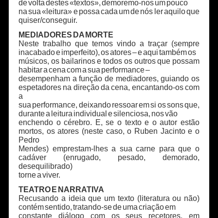
de volta destes «textos», demoremo-nos um pouco
na sua «leitura» e possa cada um de nós ler aquilo que
quiser/conseguir.
MEDIADORES DA MORTE
Neste trabalho que temos vindo a traçar (sempre
inacabado e imperfeito), os atores – e aqui também os
músicos, os bailarinos e todos os outros que possam
habitar a cena com a sua performance –
desempenham a função de mediadores, guiando os
espetadores na direção da cena, encantando-os com
a
sua performance, deixando ressoar em si os sons que,
durante a leitura individual e silenciosa, nos vão
enchendo o cérebro. E, se o texto e o autor estão
mortos, os atores (neste caso, o Ruben Jacinto e o
Pedro
Mendes) emprestam-lhes a sua carne para que o
cadáver (enrugado, pesado, demorado,
desequilibrado)
torne a viver.
TEATRO E NARRATIVA
Recusando a ideia que um texto (literatura ou não)
contém sentido, tratando-se de uma criação em
constante diálogo com os seus recetores, em