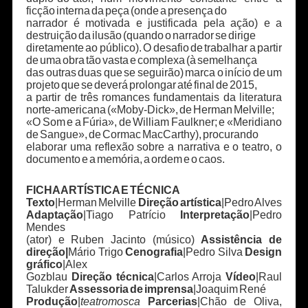
ficção interna da peça (onde a presença do
narrador é motivada e justificada pela ação) e a
destruição da ilusão (quando o narrador se dirige
diretamente ao público). O desafio de trabalhar a partir
de uma obra tão vasta e complexa (à semelhança
das outras duas que se seguirão) marca o início de um
projeto que se deverá prolongar até final de 2015,
a partir de três romances fundamentais da literatura
norte-americana («Moby-Dick», de Herman Melville;
«O Som e a Fúria», de William Faulkner; e «Meridiano
de Sangue», de Cormac MacCarthy), procurando
elaborar uma reflexão sobre a narrativa e o teatro, o
documento e a memória, a ordem e o caos.
FICHA ARTÍSTICA E TÉCNICA
Texto
|Herman Melville
Direção artística
|Pedro Alves
Adaptação
|Tiago Patrício
Interpretação
|Pedro
Mendes
(ator) e Ruben Jacinto (músico)
Assistência de
direção|
Mário Trigo
Cenografia
|Pedro Silva
Design
gráfico
|Alex
Gozblau
Direção técnica
|Carlos Arroja
Vídeo
|Raul
Talukder
Assessoria de imprensa
|Joaquim René
Produção
|
teatromosca
Parcerias
|Chão de Oliva,