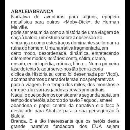
A BALEIA BRANCA
Narrativa de aventuras para alguns, epopeia
metafísica para outros, «Moby-Dick», de Herman
Melville,
pode ser resumida como a história de uma viagem de
caça à baleia, um estudo sobre a obsessão e a
vingança e como estes traços dominantes se tornam a
ruína do homem. Uma narrativa fragmentada, em
certo modo, desordenada, dinâmica, entretecendo
diferentes modos literários: conto, sátira, drama,
ensaio, enciclopédia, crónica, lírica… Numa primeira
fase do texto (e aqui serve-nos tão bem a teoria
cíclica da História tal como foi desenhada por Vico!),
acompanhamos o narrador Ismael nos preparativos
para a viagem. É o tempo dos mitos, dos monstros e
em que a luz vai rasgando as trevas primordiais.
Naquilo que podemos considerar a segunda parte, um
tempo dos heróis, a bordo do navio Pequod, Ismael
abandona o papel central da narrativa e o foco é
deslocado para Ahab e para a sua perseguição à
Baleia
Branca. E é tão interessante que os heróis desta
grande narrativa fundadora dos EUA sejam