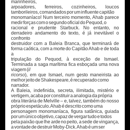
marinheiros,
arpoadores, ferreiros, cozinheiros, loucos
tamborileiros, comandados por um influente capitão
monomaníaco! Num terceiro momento, Ahab parece
medir forças com o segundo oficial do Pequod, o
racional e prudente Starbuck. No entanto, no
derradeiro andamento do texto, é já inevitável o
confronto
destruidor com a Baleia Branca, que terminará de
forma caótica, com a morte do Capitão Ahab e de toda
a
tripulação do Pequod, à exceção de Ismael.
Terminada a saga marítima fica esboçada uma nova
viagem (
il
ricorso
), em que Ismael, num gesto maneirista ao
melhor jeito de Shakespeare, é recuperado como
narrador.
A Baleia, indefinida, secreta, ilimitada, mistério e
vertigem, acaba por constituir a analogia da própria
obra literária de Melville – e, talvez, também do nosso
próprio espetáculo. Ahab é descrito como uma
personagem monomaníaca, figura satânica, guiada
por um único objetivo, capaz de vergar tudo e todos
pela paixão que lhe arde no peito, a sede de vingança,
a vontade de destruir Moby-Dick. Ahab é um ser