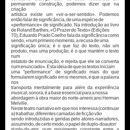
permanente construção, podemos dizer que na
criação
artística existe um «vir-a-ser-sentido». Podemos
então falar de significância, de uma espécie de
«performance» de significado. Na introdução ao livro
de Roland Barthes, «O Prazer do Texto» (Edições
70), Eduardo Prado Coelho fala da significância como
sendo, «num primeiro momento, a recusa de uma
significação única; é o que faz do texto, não um
produto, mas uma produção; é o que mantém o texto
num
estatuto de enunciação, e rejeita que ele se converta
num enunciado». Esta ideia de que os textos iniciam
uma “performance” de significado mais do que
formularem significado em si mesmos, e que a palavra
nos
transporta mentalmente para além da experiência
musical, sonora, é a base essencial para a nossa
abordagem à obra maior do norte-americano Herman
Melville.
Neste teatro narrativo em que nos interessa (continuar
a) trabalhar, diferentes camadas de ficção vão
sendo introduzidas e geridas pelo atores-narradores,
assumindo, de certo modo, o papel de duplo-doautor/
duplo-do-ator, num movimento constante entre a