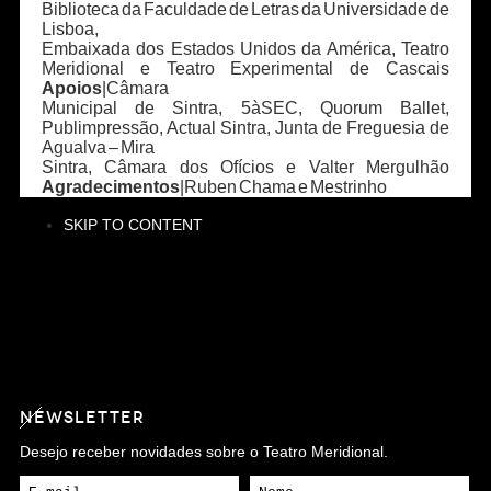
Biblioteca da Faculdade de Letras da Universidade de
Lisboa,
Embaixada dos Estados Unidos da América, Teatro
Meridional e Teatro Experimental de Cascais
Apoios
|Câmara
Municipal de Sintra, 5àSEC, Quorum Ballet,
Publimpressão, Actual Sintra, Junta de Freguesia de
Agualva – Mira
Sintra, Câmara dos Ofícios e Valter Mergulhão
Agradecimentos
|Ruben Chama e Mestrinho
SKIP TO CONTENT
NEWSLETTER
Desejo receber novidades sobre o Teatro Meridional.