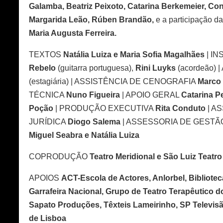
Galamba, Beatriz Peixoto, Catarina Berkemeier, Cons
Margarida Leão, Rúben Brandão,
e a participação d
Maria Augusta Ferreira.
TEXTOS
Natália Luiza e Maria Sofia Magalhães
| I
Rebelo
(guitarra portuguesa),
Rini Luyks
(acordeão)
(estagiária) | ASSISTÊNCIA DE CENOGRAFIA
Marco
TÉCNICA
Nuno Figueira
| APOIO GERAL
Catarina Pe
Poção
| PRODUÇÃO EXECUTIVA
Rita Conduto
| A
JURÍDICA
Diogo Salema
| ASSESSORIA DE GEST
Miguel Seabra e Natália Luiza
COPRODUÇÃO
Teatro Meridional e São Luiz Teatro
APOIOS
ACT-Escola de Actores, Anlorbel, Bibliote
Garrafeira Nacional, Grupo de Teatro Terapêutico do
Sapato Produções, Têxteis Lameirinho, SP Televisã
de Lisboa