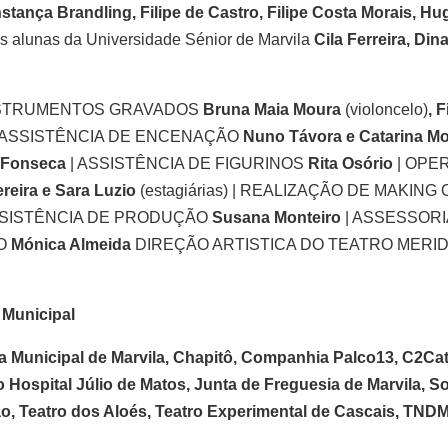
tança Brandling, Filipe de Castro, Filipe Costa Morais, Hug
as alunas da Universidade Sénior de Marvila
Cila Ferreira, Dina
NSTRUMENTOS GRAVADOS
Bruna Maia Moura
(violoncelo)
, F
 | ASSISTÊNCIA DE ENCENAÇÃO
Nuno Távora e Catarina Mo
 Fonseca
| ASSISTÊNCIA DE FIGURINOS
Rita Osório
| OPE
reira e Sara Luzio
(estagiárias) | REALIZAÇÃO DE MAKING
SSISTÊNCIA DE PRODUÇÃO
Susana Monteiro
| ASSESSORI
ÃO
Mónica Almeida
DIREÇÃO ARTISTICA DO TEATRO MERID
 Municipal
ca Municipal de Marvila, Chapitô, Companhia Palco13, C2Cat
 Hospital Júlio de Matos, Junta de Freguesia de Marvila, S
o, Teatro dos Aloés, Teatro Experimental de Cascais, TNDM