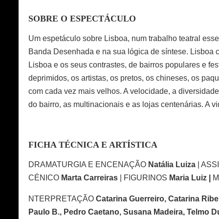
SOBRE O ESPECTÁCULO
Um espetáculo sobre Lisboa, num trabalho teatral esse
Banda Desenhada e na sua lógica de síntese. Lisboa co
Lisboa e os seus contrastes, de bairros populares e fe
deprimidos, os artistas, os pretos, os chineses, os paq
com cada vez mais velhos. A velocidade, a diversidade, 
do bairro, as multinacionais e as lojas centenárias. A v
FICHA TÉCNICA E ARTÍSTICA
DRAMATURGIA E ENCENAÇÃO
Natália Luiza
| ASS
CÉNICO
Marta Carreiras
|
FIGURINOS
Maria Luiz |
M
NTERPRETAÇÃO
Catarina Guerreiro, Catarina Ribei
Paulo B., Pedro Caetano, Susana Madeira, Telmo Dua