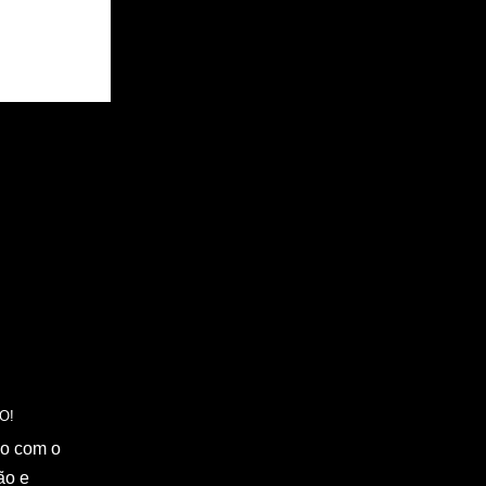
do com o
ão e