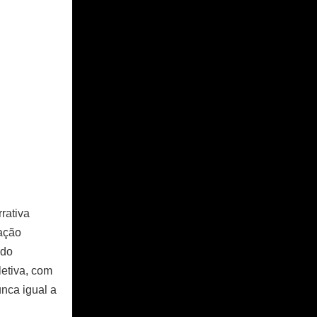
rativa
sação
ndo
letiva, com
unca igual a