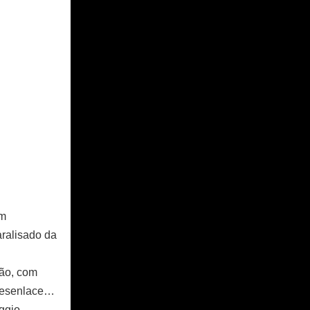
um
aralisado da
ção, com
 desenlace…
ggio,