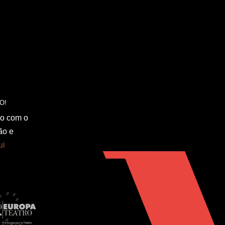
do com o
ão e
ui