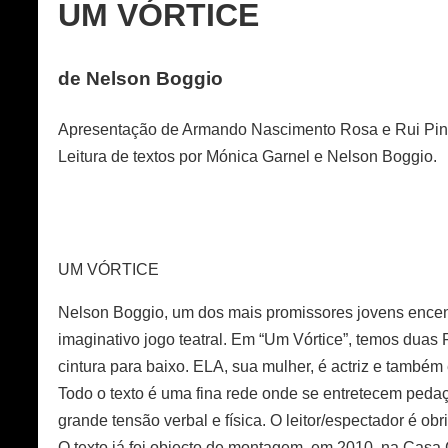
UM VÓRTICE
de Nelson Boggio
Apresentação de Armando Nascimento Rosa e Rui Pin
Leitura de textos por Mónica Garnel e Nelson Boggio.
UM VÓRTICE
Nelson Boggio, um dos mais promissores jovens ence
imaginativo jogo teatral. Em “Um Vórtice”, temos duas 
cintura para baixo. ELA, sua mulher, é actriz e também 
Todo o texto é uma fina rede onde se entretecem pedaço
grande tensão verbal e física. O leitor/espectador é 
O texto já foi objecto de montagem, em 2010, na Cas