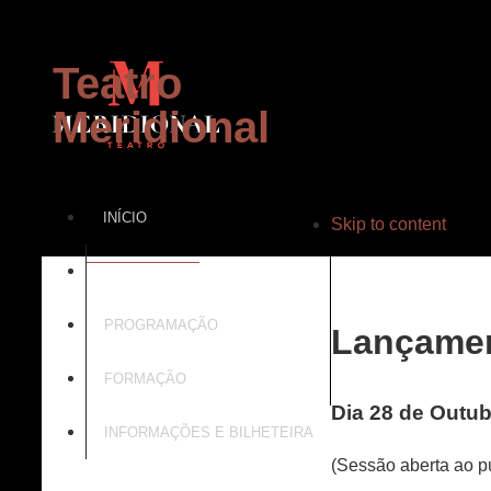
Teatro
Meridional
INÍCIO
Skip to content
PROJECTO
PROGRAMAÇÃO
Lançament
FORMAÇÃO
Dia 28 de Outub
INFORMAÇÕES E BILHETEIRA
(Sessão aberta ao pú