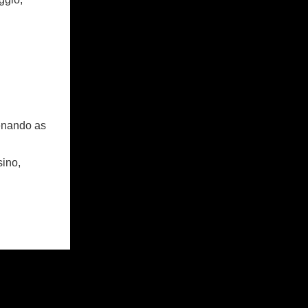
cenando as
sino,