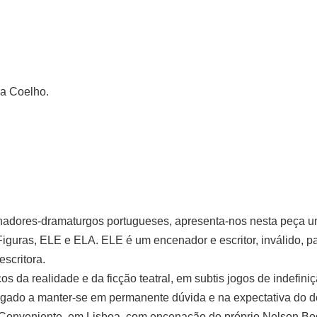
a Coelho.
nadores-dramaturgos portugueses, apresenta-nos nesta peça 
Figuras, ELE e ELA. ELE é um encenador e escritor, inválido, p
escritora.
s da realidade e da ficção teatral, em subtis jogos de indefini
obrigado a manter-se em permanente dúvida e na expectativa do
a Conveniente, em Lisboa, com encenação do próprio Nelson Bo