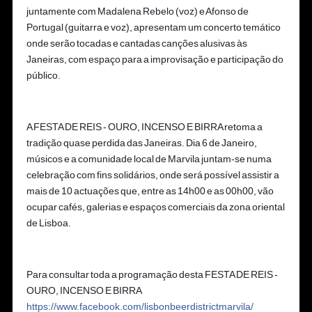
juntamente com Madalena Rebelo (voz) e Afonso de
Portugal (guitarra e voz), apresentam um concerto temático
onde serão tocadas e cantadas canções alusivas às
Janeiras, com espaço para a improvisação e participação do
público.
A FESTA DE REIS - OURO, INCENSO E BIRRA retoma a
tradição quase perdida das Janeiras. Dia 6 de Janeiro,
músicos e a comunidade local de Marvila juntam-se numa
celebração com fins solidários, onde será possível assistir a
mais de 10 actuações que, entre as 14h00 e as 00h00, vão
ocupar cafés, galerias e espaços comerciais da zona oriental
de Lisboa.
Para consultar toda a programação desta FESTA DE REIS -
OURO, INCENSO E BIRRA
https://www.facebook.com/lisbonbeerdistrictmarvila/