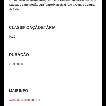
de produção:
Diogo Costa;
Apoio à cena:
Helder Bugios;
Coprodução:
Causas Comuns e São Luiz Teatro Municipal,
Apoio:
Centro Cultural
de Belém
CLASSIFICAÇÃO ETÁRIA
M/12
DURAÇÃO
90 minutos
MAIS INFO
www.causascomuns.net