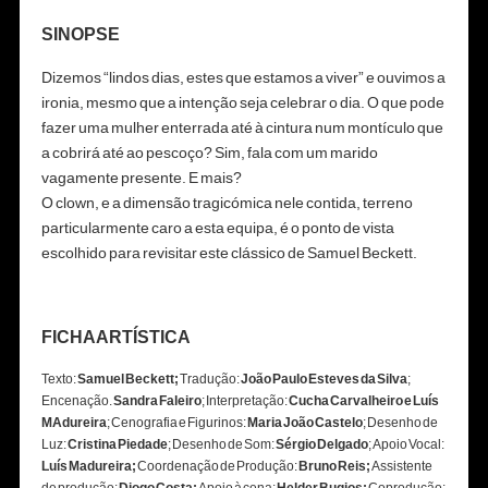
SINOPSE
Dizemos “lindos dias, estes que estamos a viver” e ouvimos a
ironia, mesmo que a intenção seja celebrar o dia. O que pode
fazer uma mulher enterrada até à cintura num montículo que
a cobrirá até ao pescoço? Sim, fala com um marido
vagamente presente. E mais?
O clown, e a dimensão tragicómica nele contida, terreno
particularmente caro a esta equipa, é o ponto de vista
escolhido para revisitar este clássico de Samuel Beckett.
FICHA ARTÍSTICA
Texto:
Samuel Beckett;
Tradução:
João Paulo Esteves da Silva
;
Encenação.
Sandra Faleiro
; Interpretação:
Cucha Carvalheiro e Luís
MAdureira
; Cenografia e Figurinos:
Maria João Castelo
; Desenho de
Luz:
Cristina Piedade
;
Desenho de Som:
Sérgio Delgado
;
Apoio Vocal:
Luís Madureira;
Coordenação de Produção:
Bruno Reis;
Assistente