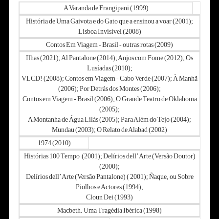
A Varanda de Frangipani (1999)
História de Uma Gaivota e do Gato que a ensinou a voar (2001);
Lisboa Invisível (2008)
Contos Em Viagem - Brasil - outras rotas (2009)
Ilhas (2021); Al Pantalone (2014); Anjos com Fome (2012); Os
Lusíadas (2010);
VLCD! (2008); Contos em Viagem - Cabo Verde (2007); À Manhã
(2006);
Por Detrás dos Montes (2006);
Contos em Viagem - Brasil (2006); O Grande Teatro de Oklahoma
(2005);
A Montanha de Água Lilás (2005); Para Além do Tejo (2004);
Mundau (2003); O Relato de Alabad (2002)
1974 (2010)
Histórias 100 Tempo (2001); Delírios dell’Arte (Versão Doutor)
(2000);
Delírios dell’Arte (Versão Pantalone) ( 2001); Ñaque, ou Sobre
Piolhos e Actores (1994);
Cloun Dei (1993)
Macbeth. Uma Tragédia Ibérica (1998)