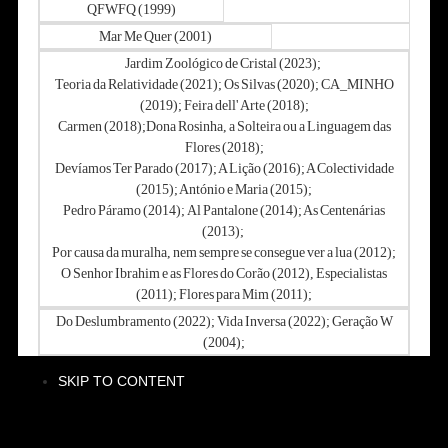
QFWFQ (1999)
Mar Me Quer (2001)
Jardim Zoológico de Cristal (2023);
Teoria da Relatividade (2021); Os Silvas (2020); CA_MINHO
(2019); Feira dell' Arte (2018);
Carmen (2018);
Dona Rosinha, a Solteira ou a Linguagem das
Flores (2018);
Devíamos Ter Parado (2017); A Lição (2016); A Colectividade
(2015); António e Maria (2015);
Pedro Páramo (2014);
Al Pantalone (2014); As Centenárias
(2013);
Por causa da muralha, nem sempre se consegue ver a lua (2012);
O Senhor Ibrahim e as Flores do Corão (2012), Especialistas
(2011); Flores para Mim (2011);
Do Deslumbramento (2022); Vida Inversa (2022); Geração W
(2004);
SKIP TO CONTENT