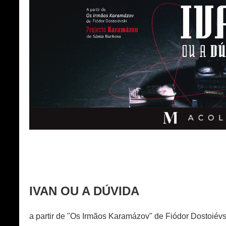
IVAN OU A DÚVIDA
a partir de "Os Irmãos Karamázov" de Fiódor Dostoiévs