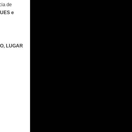
cia de
UES e
O, LUGAR