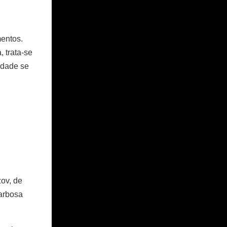
entos.
 trata-se
idade se
ov, de
Barbosa