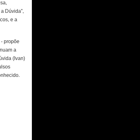
sa,
 a Dúvida”,
cos, e a
 - propõe
tinuam a
úvida (Ivan)
ulsos
onhecido.