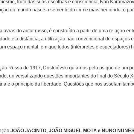
 mesmo, fruto das suas escolhas e consciência, Ivan Karamázov
ção do mundo nasce a semente do crime mais hediondo: o parr
lavras do autor russo, é construído a partir de uma relação ent
ade e a distância, a utilização não convencional de espaços e
um espaço mental, em que todos (intérpretes e espectadores) 
ão Russa de 1917, Dostoiévski guia-nos pela psique de um p
ndo, universalizando questões importantes do final do Século 
mana e o princípio da liberdade. Questões que nos assolam tam
tação
JOÃO JACINTO, JOÃO MIGUEL MOTA e NUNO NUNE