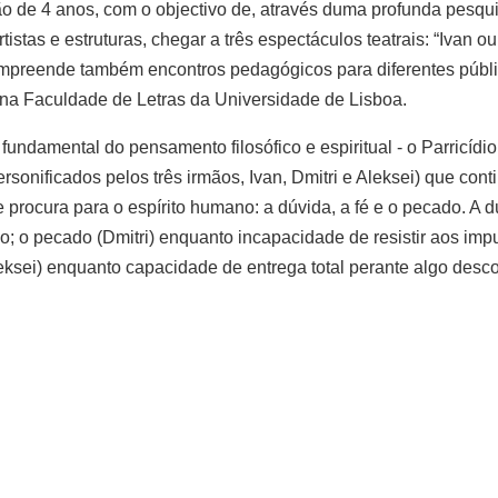
o de 4 anos, com o objectivo de, através duma profunda pesqui
stas e estruturas, chegar a três espectáculos teatrais: “Ivan ou
compreende também encontros pedagógicos para diferentes públi
na Faculdade de Letras da Universidade de Lisboa.
ndamental do pensamento filosófico e espiritual - o Parricídio
rsonificados pelos três irmãos, Ivan, Dmitri e Aleksei) que con
procura para o espírito humano: a dúvida, a fé e o pecado. A d
o; o pecado (Dmitri) enquanto incapacidade de resistir aos imp
leksei) enquanto capacidade de entrega total perante algo desc