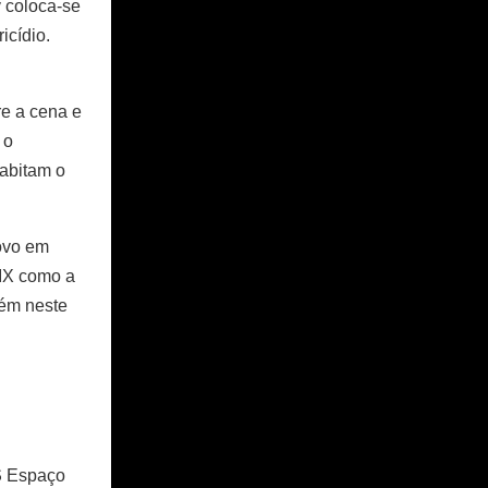
 coloca-se
icídio.
re a cena e
 o
habitam o
ovo em
XIX como a
bém neste
S
Espaço