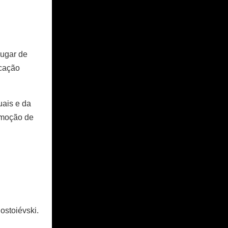
lugar de
ucação
uais e da
omoção de
ostoiévski.