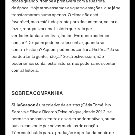
doces quando irrompe a primavera com a sua fruta
de época. Hoje atravessamos as quatro estações, que já se
transformaram numa apenas. O clima não está
favorável, mas está tudo pronto para documentar, voltar a
fazer, reorganizar uma história que trata por
verdades tantas mentiras, tantas. Em quem podemos
confiar? De quem podemos desconfiar, quando se
conta a História? A quem podemos confiar a História? Já se
perdeu tanta gente, não já? Se cá estivessem, não
poderíamos contar esta história, não poderíamos contar
com a História.
SOBRE A COMPANHIA
SillySeason
é um coletivo de artistas (Cátia Tomé, Ivo
Saraiva e Silva e Ricardo Teixeira) que, desde 2012, se
permite a pensar o teatro e as artes performativas, numa
busca constante por novos modelos de criação.
Têm contribuído para a produção e aprofundamento de