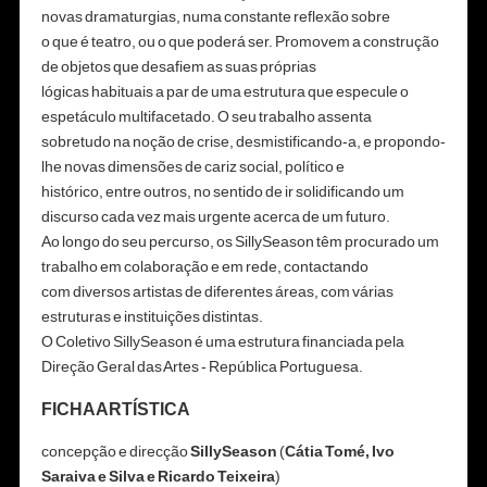
novas dramaturgias, numa constante reflexão sobre
o que é teatro, ou o que poderá ser. Promovem a construção
de objetos que desafiem as suas próprias
lógicas habituais a par de uma estrutura que especule o
espetáculo multifacetado. O seu trabalho assenta
sobretudo na noção de crise, desmistificando-a, e propondo-
lhe novas dimensões de cariz social, político e
histórico, entre outros, no sentido de ir solidificando um
discurso cada vez mais urgente acerca de um futuro.
Ao longo do seu percurso, os SillySeason têm procurado um
trabalho em colaboração e em rede, contactando
com diversos artistas de diferentes áreas, com várias
estruturas e instituições distintas.
O Coletivo SillySeason é uma estrutura financiada pela
Direção Geral das Artes - República Portuguesa.
FICHA ARTÍSTICA
concepção e direcção
SillySeason
(
Cátia Tomé, Ivo
Saraiva e Silva e Ricardo Teixeira
)