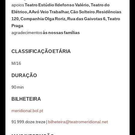
apoios
Teatro Estúdio Ildefonso Valério, Teatro do
Elétrico, A Avó Veio Trabalhar, Cão Solteiro.Residências
120, Companhia Olga Roriz,
Rua das Gaivotas 6, Teatro
Praga
agradecimentos
às nossas famílias
CLASSIFICAÇÃO ETÁRIA
M/16
DURAÇÃO
90 min
BILHETEIRA
meridional.bol.pt
91 999.doze.treze |
bilheteira@teatromeridional.net