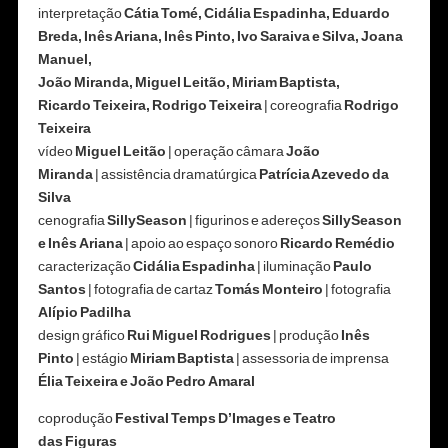
interpretação
Cátia Tomé, Cidália Espadinha, Eduardo
Breda, Inês Ariana, Inês Pinto, Ivo
Saraiva e Silva, Joana
Manuel,
João Miranda, Miguel Leitão, Miriam Baptista,
Ricardo
Teixeira, Rodrigo Teixeira
| coreografia
Rodrigo
Teixeira
vídeo
Miguel Leitão
| operação câmara
João
Miranda
| assistência dramatúrgica
Patrícia Azevedo da
Silva
cenografia
SillySeason
| figurinos e adereços
SillySeason
e Inês
Ariana
| apoio ao espaço sonoro
Ricardo Remédio
caracterização
Cidália Espadinha
| iluminação
Paulo
Santos
| fotografia de cartaz
Tomás Monteiro
| fotografia
Alípio Padilha
design gráfico
Rui Miguel Rodrigues
| produção
Inês
Pinto
| estágio
Miriam Baptista
| assessoria de imprensa
Élia Teixeira e João Pedro
Amaral
coprodução
Festival Temps D’Images e Teatro
das
Figuras